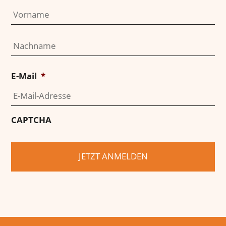
Vo
Na
E-Mail
*
CAPTCHA