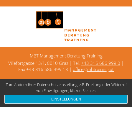
MBT Management Beratung Training
Villefortgasse 13/1, 8010 Graz | Tel.
+43 316 686 999 0
|
Fax +43 316 686 999 18 |
office@mbtraining.at
Zum Ändern Ihrer Datenschutzeinstellung, z.B. Erteilung oder Widerruf
Kontakt
Datenschutz
Impressum
von Einwilligungen, klicken Sie hier:
EINSTELLUNGEN