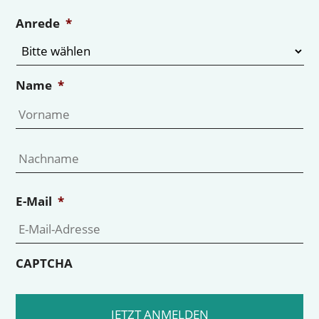
Anrede
*
Name
*
Vo
Na
E-Mail
*
CAPTCHA