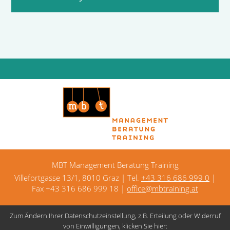
MBT Management Beratung Training
Villefortgasse 13/1, 8010 Graz | Tel.
+43 316 686 999 0
|
Fax +43 316 686 999 18 |
office@mbtraining.at
Zum Ändern Ihrer Datenschutzeinstellung, z.B. Erteilung oder Widerruf
Kontakt
Datenschutz
Impressum
von Einwilligungen, klicken Sie hier: