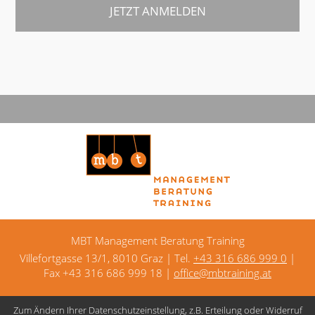
MBT Management Beratung Training
Villefortgasse 13/1, 8010 Graz | Tel.
+43 316 686 999 0
|
Fax +43 316 686 999 18 |
office@mbtraining.at
Zum Ändern Ihrer Datenschutzeinstellung, z.B. Erteilung oder Widerruf
Kontakt
Datenschutz
Impressum