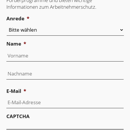
Förderprogramme und bieten wichtige
Informationen zum Arbeitnehmerschutz.
Anrede
*
Name
*
Vo
Na
E-Mail
*
CAPTCHA