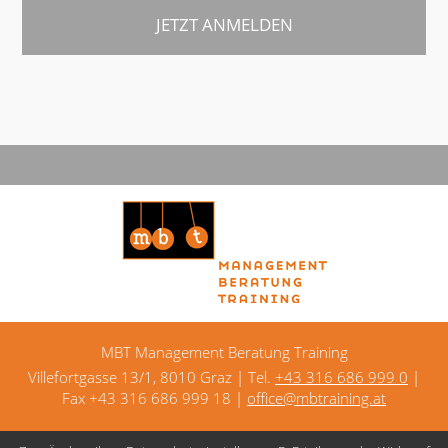
MBT Management Beratung Training
Villefortgasse 13/1, 8010 Graz | Tel.
+43 316 686 999 0
|
Fax +43 316 686 999 18 |
office@mbtraining.at