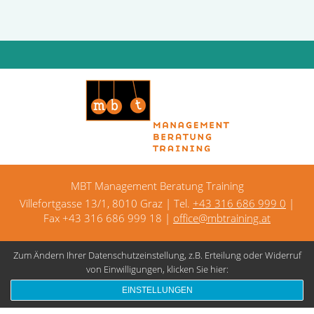
MBT Management Beratung Training
Villefortgasse 13/1, 8010 Graz | Tel.
+43 316 686 999 0
|
Fax +43 316 686 999 18 |
office@mbtraining.at
Zum Ändern Ihrer Datenschutzeinstellung, z.B. Erteilung oder Widerruf
Kontakt
Datenschutz
Impressum
von Einwilligungen, klicken Sie hier:
EINSTELLUNGEN