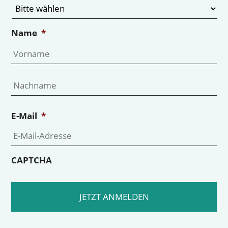
Name
*
Vo
Na
E-Mail
*
CAPTCHA