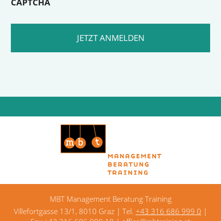
CAPTCHA
MBT Management Beratung Training
Villefortgasse 13/1, 8010 Graz | Tel.
+43 316 686 999 0
|