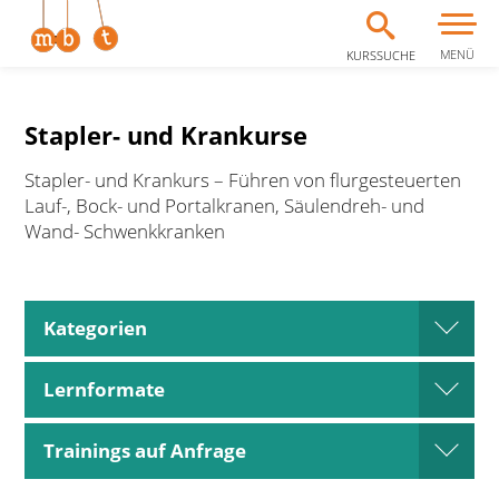
MENÜ
KURSSUCHE
Zum Inhalt springen
Stapler- und Krankurse
Stapler- und Krankurs – Führen von flurgesteuerten
Lauf-, Bock- und Portalkranen, Säulendreh- und
Wand- Schwenkkranken
Kategorien
open
Lernformate
open
Trainings auf Anfrage
open