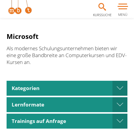
MENÜ
KURSSUCHE
Zum Inhalt springen
Microsoft
Als modernes Schulungsunternehmen bieten wir
eine große Bandbreite an Computerkursen und EDV-
Kursen an.
Kategorien
open
Lernformate
open
Trainings auf Anfrage
open