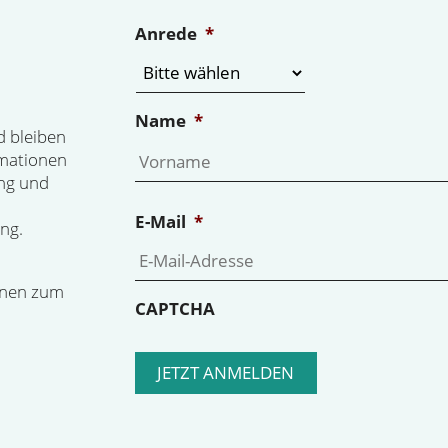
Anrede
*
Name
*
d bleiben
rmationen
ng und
E-Mail
*
ng.
onen zum
CAPTCHA