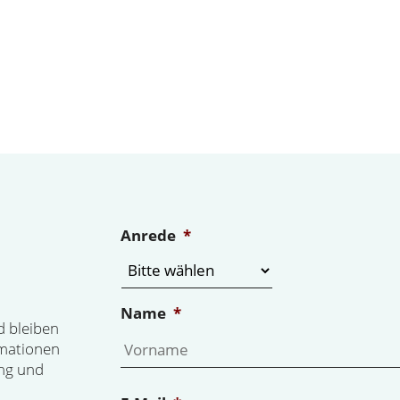
Anrede
*
Name
*
d bleiben
rmationen
ng und