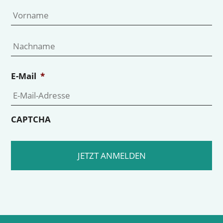
Vo
Na
E-Mail
*
CAPTCHA