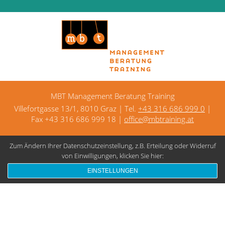
MBT Management Beratung Training
Villefortgasse 13/1, 8010 Graz | Tel.
+43 316 686 999 0
|
Fax +43 316 686 999 18 |
office@mbtraining.at
Zum Ändern Ihrer Datenschutzeinstellung, z.B. Erteilung oder Widerruf
Kontakt
Datenschutz
Impressum
von Einwilligungen, klicken Sie hier:
EINSTELLUNGEN