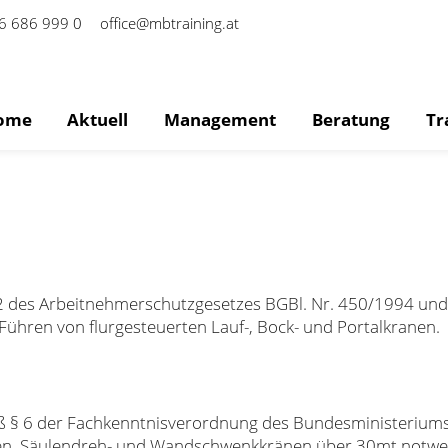
6 686 999 0
office@mbtraining.at
ome
Aktuell
Management
Beratung
Tr
 62 des Arbeitnehmerschutzgesetzes BGBl. Nr. 450/1994 un
ühren von flurgesteuerten Lauf-, Bock- und Portalkranen.
äß § 6 der Fachkenntnisverordnung des Bundesministeriums f
nen, Säulendreh- und Wandschwenkkränen über 30mt notwen