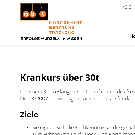
+43 31
H
Zum Inhalt springen
Krankurs über 30t
In diesem Kurs erlangen Sie die auf Grund des §
Nr. 13/2007 notwendigen Fachkenntnisse für das F
Ziele
Sie eignen sich die Fachkenntnisse, die gem
zum Führen von Lauf-, Bock- und Portalkrä