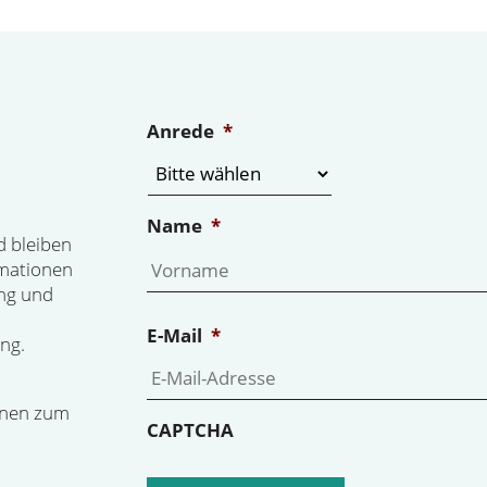
Anrede
*
Name
*
d bleiben
rmationen
ng und
E-Mail
*
ng.
onen zum
CAPTCHA