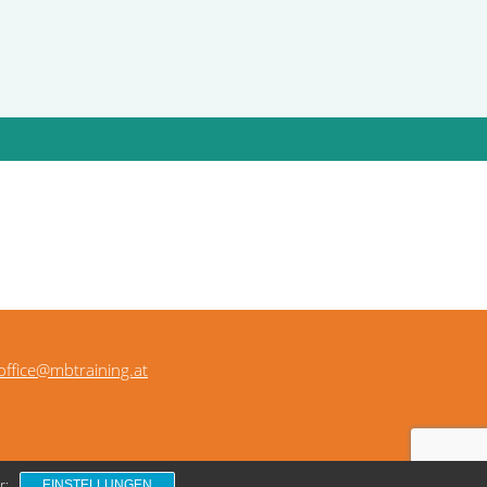
office@mbtraining.at
r:
EINSTELLUNGEN