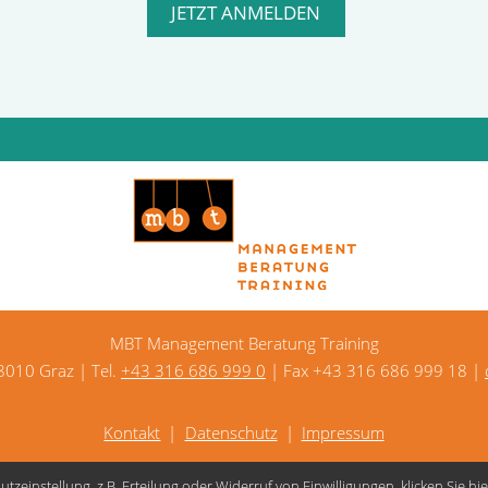
MBT Management Beratung Training
 8010 Graz | Tel.
+43 316 686 999 0
| Fax +43 316 686 999 18 |
Kontakt
Datenschutz
Impressum
zeinstellung, z.B. Erteilung oder Widerruf von Einwilligungen, klicken Sie hie