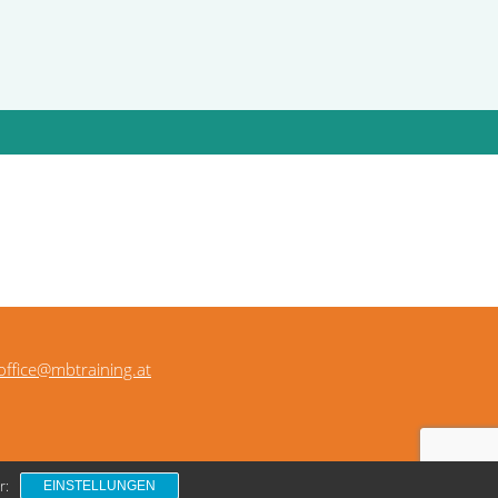
office@mbtraining.at
r:
EINSTELLUNGEN