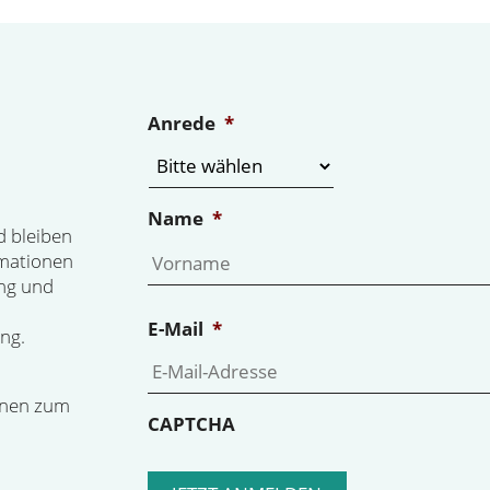
Anrede
*
Name
*
d bleiben
rmationen
ng und
E-Mail
*
ng.
onen zum
CAPTCHA