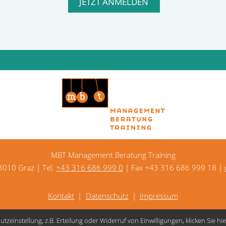
MBT Management Beratung Training
 8010 Graz | Tel.
+43 316 686 999 0
| Fax +43 316 686 999 18 |
Kontakt
Datenschutz
Impressum
zeinstellung, z.B. Erteilung oder Widerruf von Einwilligungen, klicken Sie hie