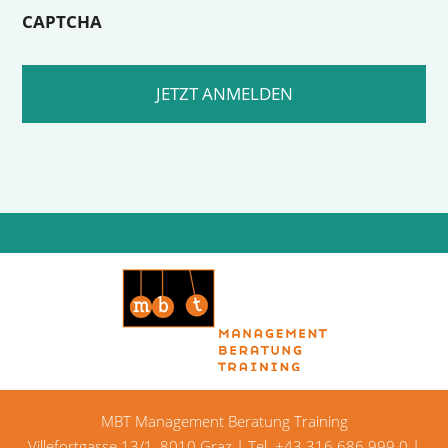
CAPTCHA
MBT Management Beratung Training
Villefortgasse 13/1, 8010 Graz | Tel.
+43 316 686 999 0
|