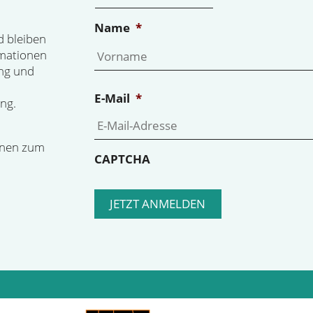
Name
*
d bleiben
rmationen
ng und
E-Mail
*
ng.
onen zum
CAPTCHA