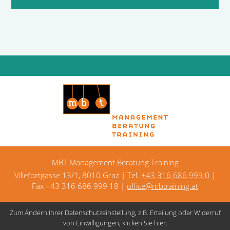
MBT Management Beratung Training
Villefortgasse 13/1, 8010 Graz | Tel.
+43 316 686 999 0
|
Fax +43 316 686 999 18 |
office@mbtraining.at
Zum Ändern Ihrer Datenschutzeinstellung, z.B. Erteilung oder Widerruf
Kontakt
Datenschutz
Impressum
von Einwilligungen, klicken Sie hier: