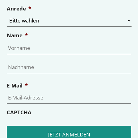
Anrede
*
Name
*
Vo
Na
E-Mail
*
CAPTCHA