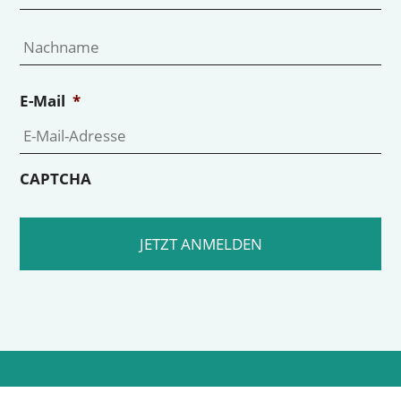
Na
E-Mail
*
CAPTCHA