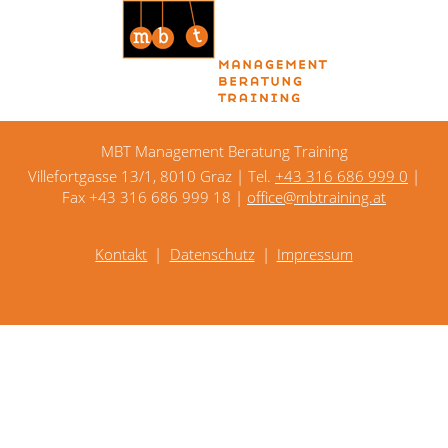
MBT Management Beratung Training
Villefortgasse 13/1, 8010 Graz | Tel.
+43 316 686 999 0
|
Fax +43 316 686 999 18 |
office@mbtraining.at
Kontakt
Datenschutz
Impressum