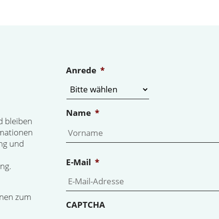
Anrede
*
Name
*
d bleiben
rmationen
ng und
E-Mail
*
ng.
onen zum
CAPTCHA