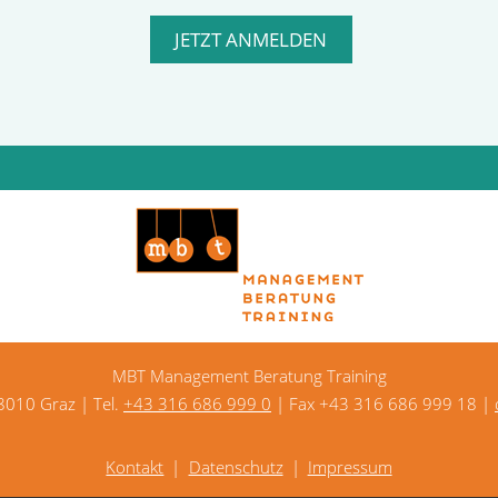
MBT Management Beratung Training
 8010 Graz | Tel.
+43 316 686 999 0
| Fax +43 316 686 999 18 |
Kontakt
Datenschutz
Impressum