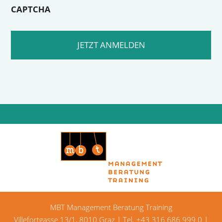
CAPTCHA
MBT Management Beratung Training
Villefortgasse 13/1, 8010 Graz | Tel.
+43 316 686 999 0
|