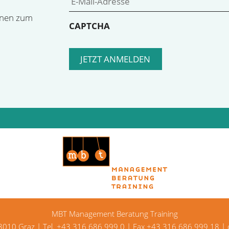
onen zum
CAPTCHA
MBT Management Beratung Training
 8010 Graz | Tel.
+43 316 686 999 0
| Fax +43 316 686 999 18 |