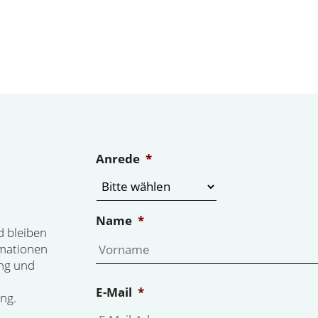
Anrede
*
Name
*
d bleiben
rmationen
ng und
E-Mail
*
ng.