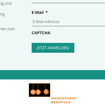
ng und
E-Mail
*
ng.
onen zum
CAPTCHA