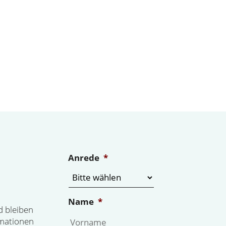
Anrede
*
Name
*
d bleiben
rmationen