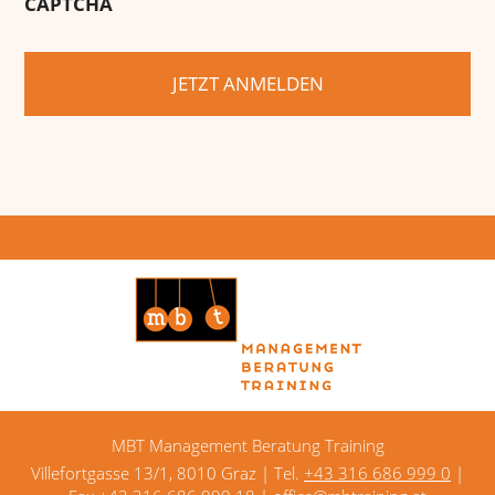
CAPTCHA
MBT Management Beratung Training
Villefortgasse 13/1, 8010 Graz | Tel.
+43 316 686 999 0
|